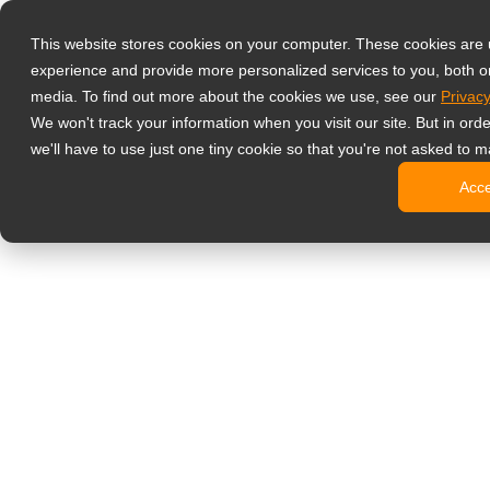
Товари
This website stores cookies on your computer. These cookies are
Професійні м
experience and provide more personalized services to you, both o
NeoV Opt
media. To find out more about the cookies we use, see our
Privacy
Монітор
We won't track your information when you visit our site. But in ord
4K диспл
we'll have to use just one tiny cookie so that you're not asked to m
Промисл
Acc
SDI дисп
BNC дис
Офісний моні
Digital signage
All-in-On
Професій
Стандарт
Open Fra
Stretche
Цифрові