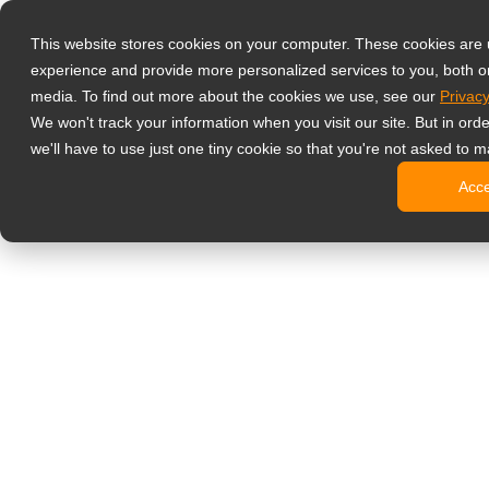
Товари
This website stores cookies on your computer. These cookies are
Професійні м
experience and provide more personalized services to you, both o
NeoV Opt
media. To find out more about the cookies we use, see our
Privacy
Монітор
We won't track your information when you visit our site. But in ord
4K диспл
we'll have to use just one tiny cookie so that you're not asked to m
Промисл
Acc
SDI дисп
BNC дис
Офісний моні
Digital signage
All-in-On
Професій
Стандарт
Open Fra
Stretche
Цифрові