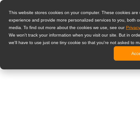
Товари
This website stores cookies on your computer. These cookies are
Професійні м
experience and provide more personalized services to you, both o
NeoV Opt
media. To find out more about the cookies we use, see our
Privacy
Монітор
We won't track your information when you visit our site. But in ord
4K диспл
we'll have to use just one tiny cookie so that you're not asked to m
Промисл
Acc
SDI дисп
BNC дис
Офісний моні
Digital signage
All-in-On
Професій
Стандарт
Open Fra
Stretche
Цифрові