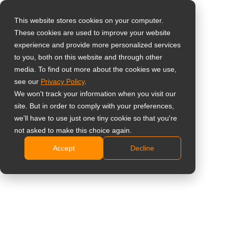
This website stores cookies on your computer.
These cookies are used to improve your website
Виберіть свою
Home
»
Тематичне дослідження
»
Тайвань – Вертикальні
experience and provide more personalized services
країну
цифрові вивіски оновлюють компанію Tonsun Air Conditioning
to you, both on this website and through other
media. To find out more about the cookies we use,
see our
Privacy Policy
.
Global
We won't track your information when you visit our
United States
site. But in order to comply with your preferences,
Тайвань – Вертикальні цифрові
we'll have to use just one tiny cookie so that you're
台灣 (繁中)
not asked to make this choice again.
вивіски оновлюють компанію
UK
Accept
Decline
Tonsun Air Conditioning
Canada
Germany
Netherlands
Цифрова вивіска NSD-5503 не
лише покращила наш
Italy