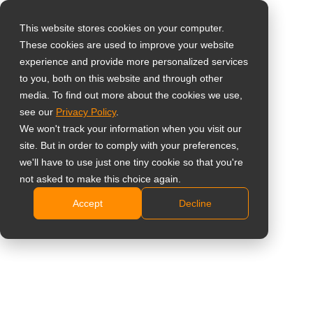
This website stores cookies on your computer.
These cookies are used to improve your website
Виберіть свою
Home
»
Тематичне дослідження
»
Німеччина –
experience and provide more personalized services
країну
Модернізація Apostolos Grill за допомогою інформаційних
to you, both on this website and through other
media. To find out more about the cookies we use,
дисплеїв AG Neovo
see our
Privacy Policy
.
Global
We won't track your information when you visit our
United States
site. But in order to comply with your preferences,
we'll have to use just one tiny cookie so that you're
台灣 (繁中)
Німеччина – Модернізація
not asked to make this choice again.
UK
Apostolos Grill за допомогою
Accept
Decline
Canada
інформаційних дисплеїв AG Neovo
Germany
Netherlands
Ми раді запропонувати Apostolos
Italy