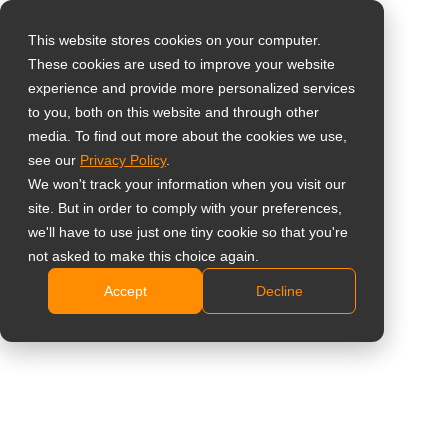
This website stores cookies on your computer.
These cookies are used to improve your website
Wybierz swój kraj
experience and provide more personalized services
55-calowy
to you, both on this website and through other
media. To find out more about the cookies we use,
Global
profesjonalny
see our
Privacy Policy
.
United States
We won't track your information when you visit our
wyświetlacz LCD 4K
site. But in order to comply with your preferences,
台灣 (繁中)
we'll have to use just one tiny cookie so that you're
do monitoringu
UK
not asked to make this choice again.
wideo
Accept
Decline
Canada
Germany
TTN-5501
Netherlands
Wytrzymała konstrukcja: Przód IP22, tył z metalową
Italy
obudową IK10 dla maksymalnej trwałości.
France