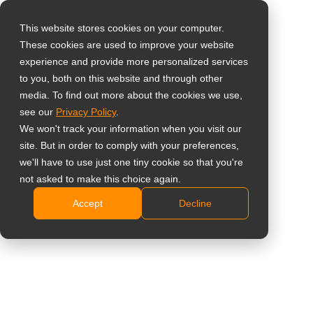
This website stores cookies on your computer.
These cookies are used to improve your website
Wybierz swój kraj
Home
»
Meetboard Smart Boards
»
Meetboard 4 Prime
experience and provide more personalized services
Najlepsza Interaktywna Tablica Multimedialna
to you, both on this website and through other
media. To find out more about the cookies we use,
Global
see our
Privacy Policy
.
United States
Meetboard 4 Prime
We won't track your information when you visit our
site. But in order to comply with your preferences,
台灣 (繁中)
Najlepsza Interaktywna
we'll have to use just one tiny cookie so that you're
UK
not asked to make this choice again.
Tablica Multimedialna
Accept
Decline
Canada
Germany
Pracuj Mądrzej, Współpracuj Efektywniej:
Netherlands
Najlepsze Rozwiązanie
Italy
France