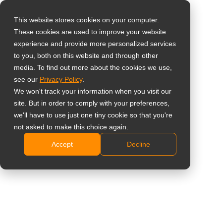
This website stores cookies on your computer.
These cookies are used to improve your website
Wybierz swój kraj
Home
»
Catalogues
experience and provide more personalized services
to you, both on this website and through other
media. To find out more about the cookies we use,
Global
see our
Privacy Policy
.
United States
We won't track your information when you visit our
site. But in order to comply with your preferences,
台灣 (繁中)
we'll have to use just one tiny cookie so that you're
Studium przypadku
Wgląd
Wiadomości
Ka
UK
not asked to make this choice again.
Accept
Decline
Katalogi
Broszury serii
Canada
Germany
Netherlands
Digital Signage Displays Catalogue
Katalogi
Italy
Meetboard Interactive Displays Catalogue
France