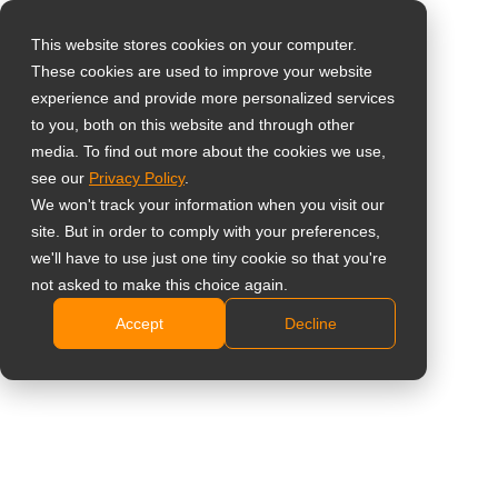
This website stores cookies on your computer.
These cookies are used to improve your website
Select your region
Home
»
Inzichten
»
Vereenvoudig complexe
experience and provide more personalized services
controlekameropstellingen met multi-invoer PBP-displays
to you, both on this website and through other
media. To find out more about the cookies we use,
Global
see our
Privacy Policy
.
United States
We won't track your information when you visit our
site. But in order to comply with your preferences,
台灣 (繁中)
we'll have to use just one tiny cookie so that you're
UK
not asked to make this choice again.
Vereenvoudig complexe
Accept
Decline
Canada
controlekameropstellingen met multi-
Germany
invoer PBP-displays
Netherlands
Italy
France