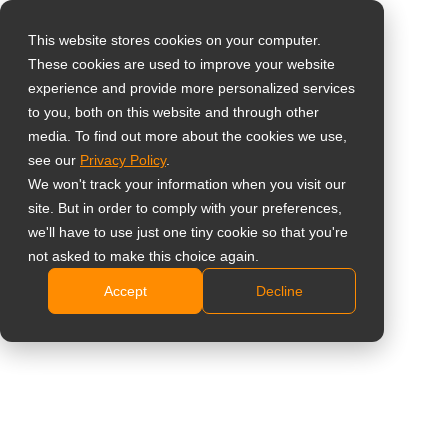
This website stores cookies on your computer.
These cookies are used to improve your website
Select your region
Home
»
Healthcare Monitors
»
Healthcare-touchscreens
experience and provide more personalized services
to you, both on this website and through other
media. To find out more about the cookies we use,
Global
see our
Privacy Policy
.
United States
We won't track your information when you visit our
site. But in order to comply with your preferences,
Healthcare-touchscreens
台灣 (繁中)
we'll have to use just one tiny cookie so that you're
UK
not asked to make this choice again.
Intuïtieve touchscreens voor essentiële efficiëntie
Accept
Decline
Canada
in de gezondheidszorg
Germany
Producten vinden
Netherlands
Italy
Neem contact met ons op
France