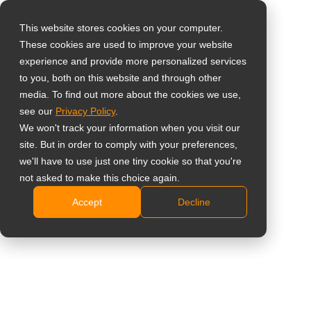
This website stores cookies on your computer.
These cookies are used to improve your website
Виберіть свою
Home
»
Insight
»
Найкращий стоматологічний дисплей для
experience and provide more personalized services
країну
клінік | Гід з вибору (2026)
to you, both on this website and through other
media. To find out more about the cookies we use,
see our
Privacy Policy
.
Global
We won't track your information when you visit our
United States
site. But in order to comply with your preferences,
we'll have to use just one tiny cookie so that you're
台灣 (繁中)
not asked to make this choice again.
Найкращий стоматологічний
UK
Accept
Decline
дисплей для клінік | Гід з вибору
Canada
(2026)
Germany
Netherlands
Italy