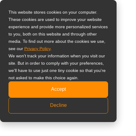
0
This website stores cookies on your computer.
These cookies are used to improve your website
選擇所在國家
購物車內沒有任何商品。
註冊/登入
experience and provide more personalized services
49吋 長條形旅客資訊液
to you, both on this website and through other
media. To find out more about the cookies we use,
Global
晶顯示器
see our
Privacy Policy
.
United States
We won't track your information when you visit our
site. But in order to comply with your preferences,
台灣 (繁中)
DS4940
we'll have to use just one tiny cookie so that you're
UK
not asked to make this choice again.
1920 x 540 高畫質解析度及 32:9 顯示比例
Canada
Accept
峰值亮度達 700 nits
Germany
Decline
整合 VGA、DVI、HDMI 輸入及支援 RS232 控制訊
Netherlands
號
支援 USB 媒體播放
Italy
支援橫向與直立安裝方式
France