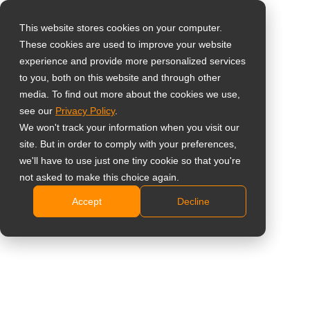
This website stores cookies on your computer.
These cookies are used to improve your website
Wybierz swój kraj
86-calowy,
experience and provide more personalized services
to you, both on this website and through other
interaktywny płaski
media. To find out more about the cookies we use,
Global
see our
Privacy Policy
.
monitor 4K z USB-C
United States
We won't track your information when you visit our
site. But in order to comply with your preferences,
台灣 (繁中)
IFP-8603 (IF8630)
we'll have to use just one tiny cookie so that you're
UK
not asked to make this choice again.
Rozdzielczość 4K UHD 3840 x 2160
Accept
Decline
Canada
20 – punktowy wielodotyk i podwójne rysiki
Germany
Wbudowana platforma Android OS 9.0
Wielodotyk „plug and play” dla systemów Windows
Netherlands
/ Android / Linux / Chrome / macOS
Italy
Port USB-C do przesyłania sygnału cyfrowego,
France