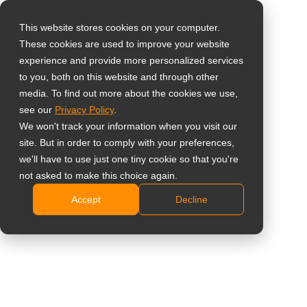
This website stores cookies on your computer.
These cookies are used to improve your website
Select your region
27" 1080p
experience and provide more personalized services
to you, both on this website and through other
bewakingsmonitor
media. To find out more about the cookies we use,
Global
see our
Privacy Policy
.
United States
SC-2702
We won't track your information when you visit our
site. But in order to comply with your preferences,
台灣 (繁中)
Full HD 1920 x 1080 resolutie
we'll have to use just one tiny cookie so that you're
UK
not asked to make this choice again.
Veelzijdige aansluitmogelijkheden: VGA-, HDMI- en
Composite (BNC) -ingangen
Accept
Decline
Canada
Composiet (BNC) passieve doorlusuitgangspoort
Germany
Snelle beeldinstellingen: CCTV-modus, Gamma-
Netherlands
selectie, Zwartniveau-aanpassing,
Contrastversterker
Italy
Ontworpen en ontwikkeld voor continu 24/7 gebruik
France