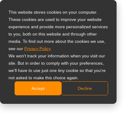
This website stores cookies on your computer.
These cookies are used to improve your website
Виберіть свою
Home
»
Сенсорні дисплеї
experience and provide more personalized services
країну
to you, both on this website and through other
media. To find out more about the cookies we use,
# Сенсорні дисплеї
see our
Privacy Policy
.
Global
We won't track your information when you visit our
United States
site. But in order to comply with your preferences,
All
Аналітика
Тематичне дослідже
we'll have to use just one tiny cookie so that you're
台灣 (繁中)
not asked to make this choice again.
UK
Accept
Decline
Canada
Німеччина –
Germany
Трансформація TÖZ за
допомогою смарт-
Netherlands
дисплеїв: цифровий
Italy
стрибок для центру