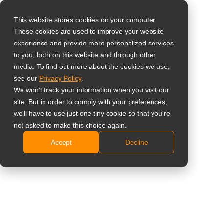
This website stores cookies on your computer.
These cookies are used to improve your website
Виберіть свою
experience and provide more personalized services
країну
Універсальний 43-
to you, both on this website and through other
media. To find out more about the cookies we use,
дюймовий 4K UHD
see our
Privacy Policy
.
Global
We won't track your information when you visit our
дисплей для
United States
site. But in order to comply with your preferences,
we'll have to use just one tiny cookie so that you're
台灣 (繁中)
цифрових вивісок
not asked to make this choice again.
UK
Accept
Decline
NSD-4303
Canada
Роздільна здатність 4K UHD 3840 x 2160
Germany
Тонкий профіль та рівномірний дизайн рамки
Netherlands
Яскравість 500 ніт, матове антиблікове
Italy
покриття 25%