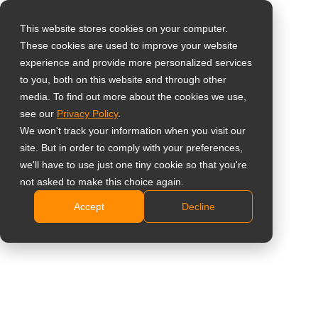
This website stores cookies on your computer.
These cookies are used to improve your website
Select your region
22-inch Onboard
experience and provide more personalized services
to you, both on this website and through other
passenger
media. To find out more about the cookies we use,
Global
see our
Privacy Policy
.
information display
United States
We won't track your information when you visit our
site. But in order to comply with your preferences,
台灣 (繁中)
TBX-2201 (TBX210)
we'll have to use just one tiny cookie so that you're
UK
not asked to make this choice again.
Full HD 1920 x 1080 resolutie
Accept
Decline
Canada
Breed bereik stroomvoorziening (DC 8-36V)
Germany
E-Mark (E13) voertuigcertificering
NeoTransPro Installatie Suite voor probleemloze
Netherlands
installatie
Italy
NeoV Optisch Glas scherm beschermt het scherm
France