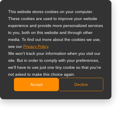
This website stores cookies on your computer.
These cookies are used to improve your website
Select your region
experience and provide more personalized services
55” 4K High-
to you, both on this website and through other
media. To find out more about the cookies we use,
Global
Brightness SDM-
see our
Privacy Policy
.
United States
We won't track your information when you visit our
Ready Commerciële
site. But in order to comply with your preferences,
台灣 (繁中)
we'll have to use just one tiny cookie so that you're
Display
UK
not asked to make this choice again.
Accept
Decline
Canada
PD5502
Germany
1000 nits hoge helderheid voor duidelijke
Netherlands
zichtbaarheid in heldere binnenruimtes, etalages en
Italy
omgevingen met veel omgevingslicht
Intel® SDM-ready architectuur voor ingebouwde
France