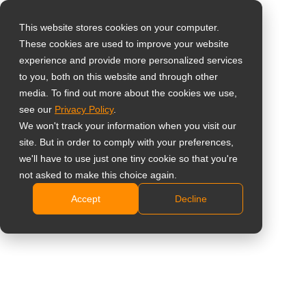
This website stores cookies on your computer.
These cookies are used to improve your website
Виберіть свою
Home
»
Products
»
Офісний монітор
experience and provide more personalized services
країну
to you, both on this website and through other
media. To find out more about the cookies we use,
see our
Privacy Policy
.
Офісний монітор
Global
We won't track your information when you visit our
United States
site. But in order to comply with your preferences,
we'll have to use just one tiny cookie so that you're
Showing all 7 results
台灣 (繁中)
not asked to make this choice again.
UK
Accept
Decline
Canada
Порівняти
Germany
Netherlands
Italy