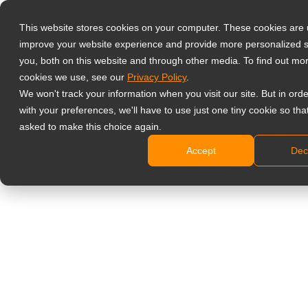
This website stores cookies on your computer. These cookies are 
improve your website experience and provide more personalized s
Select your region
Handvat voor
you, both on this website and through other media. To find out mo
cookies we use, see our
Privacy Policy
.
klinische beoordeling
We won't track your information when you visit our site. But in ord
Global
with your preferences, we'll have to use just one tiny cookie so tha
en tandheelkundige
United States
asked to make this choice again.
台灣 (繁中)
monitoren
Accept
Dec
UK
HDL-02
Canada
Ontworpen voor gebruik met DR-22 / DR-22E / DR-
Germany
22G / DR-24G, MX-22 / MX-24 / MX-2402, X-22E /
Netherlands
X-24E / X-2402, RX-22G / RX-24G en HX-24G
Italy
Geweldig voor tandheelkundige operaties en
patiëntenzorg
France