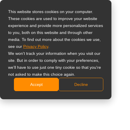
This website stores cookies on your computer.
These cookies are used to improve your website
Select your region
Home
»
Insight
»
Çok Girişli PBP Ekranları ile Karmaşık Kontrol
experience and provide more personalized services
Odası Kurulumlarını Basitleştirin
to you, both on this website and through other
media. To find out more about the cookies we use,
Global
see our
Privacy Policy
.
United States
We won't track your information when you visit our
site. But in order to comply with your preferences,
台灣 (繁中)
we'll have to use just one tiny cookie so that you're
UK
not asked to make this choice again.
Çok Girişli PBP Ekranları ile Karmaşık
Accept
Decline
Canada
Kontrol Odası Kurulumlarını
Germany
Basitleştirin
Netherlands
Italy
France