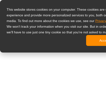
Produits
This website stores cookies on your computer. These cookies are
Écrans de supe
experience and provide more personalized services to you, both o
NeoV™ Op
media. To find out more about the cookies we use, see our
Privacy
Écrans m
We won't track your information when you visit our site. But in ord
Écrans 4
we'll have to use just one tiny cookie so that you're not asked to m
Écrans S
Acc
Écrans B
Écrans in
Moniteurs de b
Affichage dyn
Écrans d’
Écrans c
Écrans c
Écrans O
Bornes d’
Écrans S