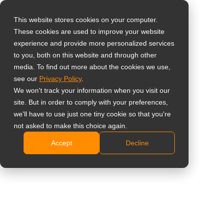
This website stores cookies on your computer.
These cookies are used to improve your website
Sélectionnez votre
Home
»
Aperçu
»
Meilleur écran dentaire pour les cliniques |
experience and provide more personalized services
pays
Guide d’achat (2026)
to you, both on this website and through other
media. To find out more about the cookies we use,
see our
Privacy Policy
.
Global
We won't track your information when you visit our
United States
site. But in order to comply with your preferences,
we'll have to use just one tiny cookie so that you're
台灣 (繁中)
not asked to make this choice again.
Meilleur écran dentaire pour les
UK
Accept
Decline
cliniques | Guide d’achat (2026)
Canada
Germany
Netherlands
Italy