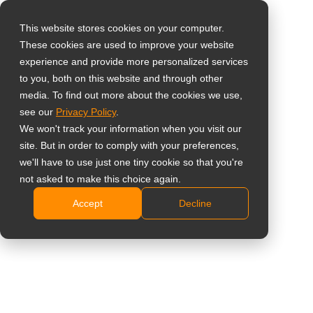
This website stores cookies on your computer.
These cookies are used to improve your website
Sélectionnez votre
Home
»
Affichage Dynamique
»
Écrans d’affichage dynamique
experience and provide more personalized services
pays
tout-en-un
to you, both on this website and through other
media. To find out more about the cookies we use,
see our
Privacy Policy
.
Global
Écrans d’affichage
We won't track your information when you visit our
United States
site. But in order to comply with your preferences,
dynamique
we'll have to use just one tiny cookie so that you're
台灣 (繁中)
not asked to make this choice again.
tout-en-un
UK
Accept
Decline
Canada
Contenu. Contrôle. Un seul écran.
Germany
Déployez plus vite. Adaptez facilement. Évoluez
en toute confiance.
Netherlands
Italy