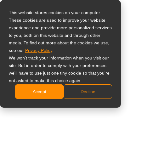
This website stores cookies on your computer.
These cookies are used to improve your website
Select your region
Home
»
Istruzione
experience and provide more personalized services
to you, both on this website and through other
media. To find out more about the cookies we use,
Global
# Istruzione
see our
Privacy Policy
.
United States
We won't track your information when you visit our
site. But in order to comply with your preferences,
台灣 (繁中)
All
Insight
Studio del caso
Noti
we'll have to use just one tiny cookie so that you're
UK
not asked to make this choice again.
Accept
Decline
Canada
Germany
Germania – Trasformazione
di TÖZ con Smart Display:
Netherlands
Un Salto Digitale per il
Italy
Centro di Co-Working e
Startup
France