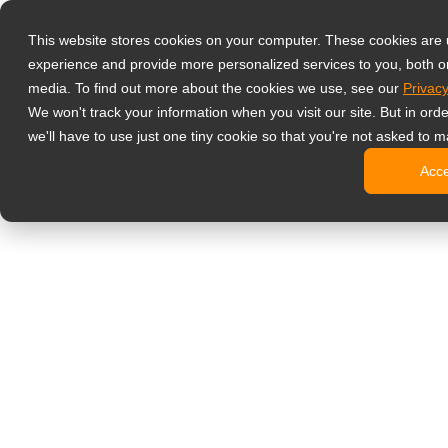
Produits
This website stores cookies on your computer. These cookies are
Écrans de supe
experience and provide more personalized services to you, both o
NeoV™ Op
media. To find out more about the cookies we use, see our
Privacy
Écrans m
We won't track your information when you visit our site. But in ord
Écrans 4
we'll have to use just one tiny cookie so that you're not asked to m
Écrans S
Acc
Écrans B
Écrans in
Moniteurs de b
Affichage dyn
Écrans d’
Écrans c
Écrans c
Écrans O
Bornes d’
Écrans S