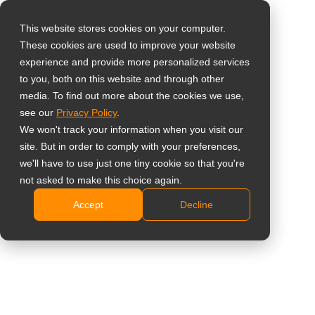
This website stores cookies on your computer.
These cookies are used to improve your website
Select your region
Home
»
News
»
Az AG Neovo hivatalosan elindítja a Neovo
experience and provide more personalized services
Managert a skálázható, egyszerűsített Android kijelzőhálózatok
to you, both on this website and through other
media. To find out more about the cookies we use,
irányításához
Global
see our
Privacy Policy
.
United States
We won't track your information when you visit our
site. But in order to comply with your preferences,
台灣 (繁中)
we'll have to use just one tiny cookie so that you're
Az AG Neovo hivatalosan elindítja a
UK
not asked to make this choice again.
Neovo Managert a skálázható,
Accept
Decline
Canada
egyszerűsített Android
Germany
kijelzőhálózatok irányításához
Netherlands
Italy
France