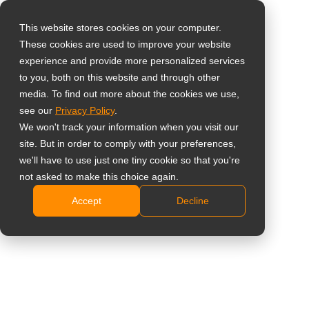
This website stores cookies on your computer.
These cookies are used to improve your website
Select your region
Home
»
Case Study
»
Németország – A TÖZ átalakítása okos
experience and provide more personalized services
kijelzőkkel: Digitális ugrás a közösségi iroda és startup központ
to you, both on this website and through other
media. To find out more about the cookies we use,
számára
Global
see our
Privacy Policy
.
United States
We won't track your information when you visit our
site. But in order to comply with your preferences,
台灣 (繁中)
we'll have to use just one tiny cookie so that you're
Németország – A TÖZ átalakítása
UK
not asked to make this choice again.
okos kijelzőkkel: Digitális ugrás a
Accept
Decline
Canada
közösségi iroda és startup központ
Germany
számára
Netherlands
Italy
France