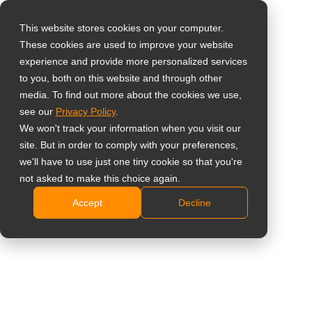
This website stores cookies on your computer.
These cookies are used to improve your website
Wähle dein Land
experience and provide more personalized services
22" Dentalmonitor
to you, both on this website and through other
media. To find out more about the cookies we use,
Global
DR-2202
see our
Privacy Policy
.
United States
We won't track your information when you visit our
Vorderseitig IP65 geschützes NeoV Glas
site. But in order to comply with your preferences,
台灣 (繁中)
we'll have to use just one tiny cookie so that you're
füreinfache Hygiene und Wartung
UK
not asked to make this choice again.
Voreingestellter DICOM-Modus für die Betrachtung
digitaler medizinischer Bilder
Accept
Decline
Canada
Echte 8-Bit Farbtiefe und Delta E ≤ 2 für konsistente
Germany
und genaue Bildleistung
Netherlands
Fortschrittliches optisches Bonding-Design für
klarere, lebendigere Bilder
Italy
Zertifiziert nach IEC/EN 60601-1 und IEC/EN
France