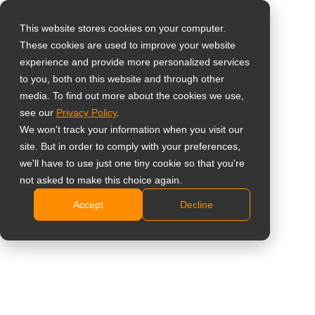
This website stores cookies on your computer.
These cookies are used to improve your website
Seleccione su país
Monitor de vigilancia
experience and provide more personalized services
to you, both on this website and through other
con resolución de 19
media. To find out more about the cookies we use,
Global
see our
Privacy Policy
.
pulgadas con
United States
We won't track your information when you visit our
site. But in order to comply with your preferences,
台灣 (繁中)
conector BNC
we'll have to use just one tiny cookie so that you're
UK
not asked to make this choice again.
SC-19E (S19E00)
Accept
Decline
Canada
Resolución SXGA de 1280 x 1024 con relación de
Germany
aspecto 5:4
Netherlands
Conectividad versátil: Entradas VGA, HDMI y
Italy
Composite (BNC)
Puerto de salida directa pasivo compuesto (BNC)
France