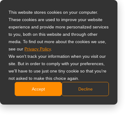
This website stores cookies on your computer.
These cookies are used to improve your website
Selecteer uw land
Home
»
Digitale Menuborden
experience and provide more personalized services
to you, both on this website and through other
media. To find out more about the cookies we use,
Global
Digitale
see our
Privacy Policy
.
United States
We won't track your information when you visit our
menubordoplossingen
site. But in order to comply with your preferences,
台灣 (繁中)
we'll have to use just one tiny cookie so that you're
voor Horeca, Fastfood en
UK
not asked to make this choice again.
QSR implementaties
Accept
Decline
Canada
Germany
Presenteer menu’s, prijzen en promoties duidelijk
Netherlands
op professionele digitale schermen. Ideaal voor
restaurants, fastfoodketens, cafés, snackbars en
Italy
multi-location horecaomgevingen.
France