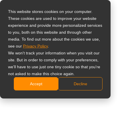
This website stores cookies on your computer.
These cookies are used to improve your website
Seleccione su país
Kit de montaje en
experience and provide more personalized services
to you, both on this website and through other
pared
media. To find out more about the cookies we use,
Global
see our
Privacy Policy
.
United States
LMK-02
We won't track your information when you visit our
site. But in order to comply with your preferences,
台灣 (繁中)
El acero resistente proporciona un rendimiento
we'll have to use just one tiny cookie so that you're
UK
not asked to make this choice again.
fiable
Instalación rápida e intuitiva
Accept
Decline
Canada
Varias posibilidades de ajuste de la inclinación
Germany
Compatible con el estándar VESA (440 x 330 mm
Netherlands
como máximo)
Barra de seguridad bloqueable (candado no
Italy
incluido)
France