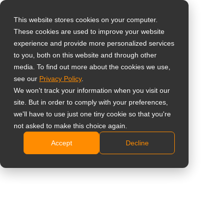
This website stores cookies on your computer.
These cookies are used to improve your website
Selecteer uw land
22-Inch 1080p Dental
experience and provide more personalized services
to you, both on this website and through other
Monitor
media. To find out more about the cookies we use,
Global
see our
Privacy Policy
.
United States
DR-22G
We won't track your information when you visit our
site. But in order to comply with your preferences,
台灣 (繁中)
Full HD 1920 x 1080 resolutie
we'll have to use just one tiny cookie so that you're
UK
not asked to make this choice again.
Veelzijdige aansluitmogelijkheden: VGA-, DVI-,
HDMI-, DisplayPort-, Composite (BNC)-en S-Video-
Accept
Decline
Canada
ingangen
Germany
NeoV Optisch glazen scherm en metalen behuizing
Netherlands
voor tandheelkundige hygiëne
Snel overschakelen naar de modus voor het
Italy
bekijken van röntgenfilms
France